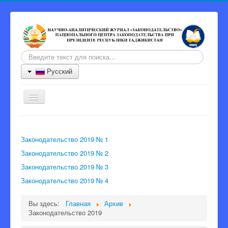
Искать...
Русский
Включить/
выключить
навигацию
Главная
Законодательство 2019 № 1
Журнал
Законодательство 2019 № 2
Информация для авторов
Законодательство 2019 № 3
Порядок рецензии
Законодательство 2019 № 4
Архив
Вы здесь:
Главная
Архив
Контакты
Законодательство 2019
Главный редактор