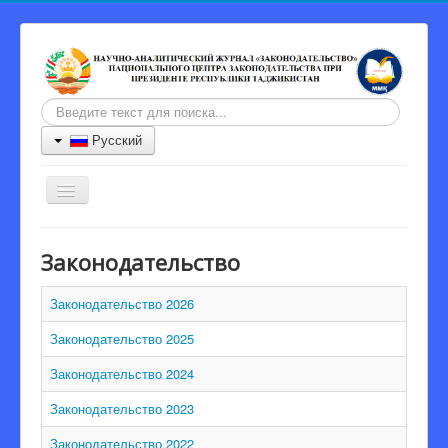
Искать...
Русский
Включить/
выключить
навигацию
Главная
Законодательство
Журнал
Законодательство 2026
Информация для авторов
Законодательство 2025
Порядок рецензии
Законодательство 2024
Архив
Законодательство 2023
Контакты
Законодательство 2022
Главный редактор