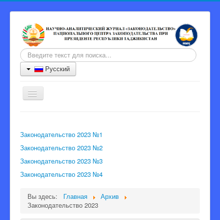
Искать...
Русский
Включить/
выключить
навигацию
Главная
Законодательство 2023 №1
Журнал
Законодательство 2023 №2
Информация для авторов
Законодательство 2023 №3
Порядок рецензии
Законодательство 2023 №4
Архив
Вы здесь:
Главная
Архив
Контакты
Законодательство 2023
Главный редактор