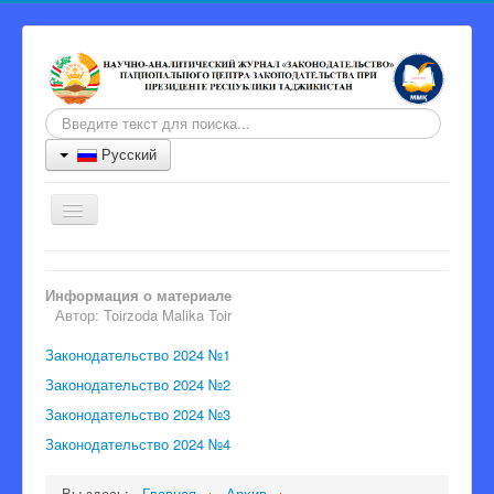
Искать...
Русский
Включить/
выключить
навигацию
Главная
Информация о материале
Журнал
Автор:
Toirzoda Malika Toir
Информация для авторов
Законодательство 2024 №1
Порядок рецензии
Законодательство 2024 №2
Законодательство 2024 №3
Архив
Законодательство 2024 №4
Контакты
Главный редактор
Вы здесь:
Главная
Архив