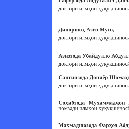
Ғафурзода Абдухалил Давл
доктори илмҳои ҳуқуқшиносӣ
Диноршоҳ Азиз Мӯсо,
доктори илмҳои ҳуқуқшиносӣ
Азиззода Убайдулло Абдулл
доктори илмҳои ҳуқуқшиносӣ
Сангинзода Дониёр Шомаҳ
доктори илмҳои ҳуқуқшиносӣ
Соҳибзода Муҳаммадҷон 
номзади илмҳои ҳуқуқшиносӣ
Маҳмадшозода Фарҳод Абд