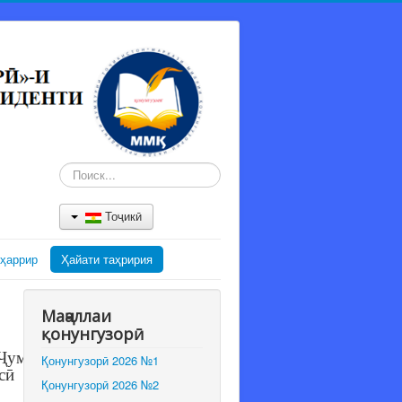
Искать...
Тоҷикӣ
ҳаррир
Ҳайати таҳририя
Маҷаллаи
қонунгузорӣ
 Ҷумҳурии
Қонунгузорӣ 2026 №1
сӣ
Қонунгузорӣ 2026 №2