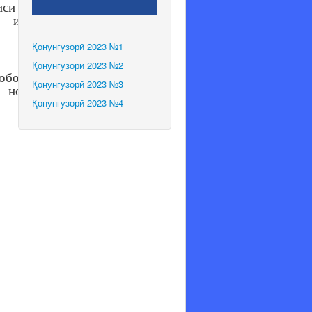
иси Олии
 илмҳои
Қонунгузорӣ 2023 №1
Қонунгузорӣ 2023 №2
хобот ва
Қонунгузорӣ 2023 №3
 номзади
Қонунгузорӣ 2023 №4