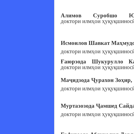
Алимов Суробшо Юсу
доктори илмҳои ҳуқуқшиносӣ
Исмоилов Шавкат Маҳмудо
доктори илмҳои ҳуқуқшиносӣ
Ғаюрзода Шукурулло Ка
доктори илмҳои ҳуқуқшиносӣ
Маҷидзода Ҷурахон Зоҳир,
доктори илмҳои ҳуқуқшиносӣ
Муртазозода Ҷамшед Сайд
доктори илмҳои ҳуқуқшиносӣ