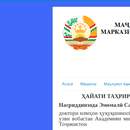
Асосӣ
Маҷалла
Маълумот бар
ҲАЙАТИ ТАҲРИ
Насриддинзода Эмомалӣ С
доктори илмҳои ҳуқуқшиносӣ
узви вобастаи Академияи м
Тоҷикистон