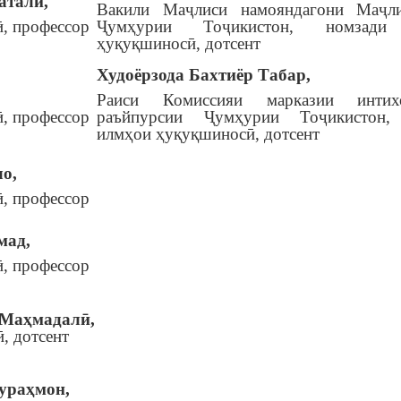
аталӣ,
Вакили Маҷлиси намояндагони Маҷл
, профессор
Ҷумҳурии Тоҷикистон, номзади
ҳуқуқшиносӣ, дотсент
Худоёрзода Бахтиёр Табар,
Раиси Комиссияи марказии инти
, профессор
раъйпурсии Ҷумҳурии Тоҷикистон,
илмҳои ҳуқуқшиносӣ, дотсент
о,
, профессор
мад,
, профессор
Маҳмадалӣ,
, дотсент
ураҳмон,