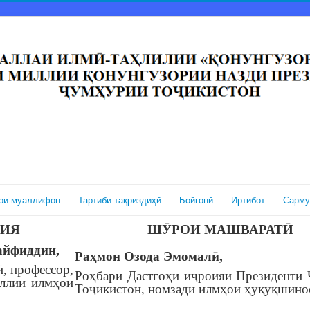
ои муаллифон
Тартиби тақриздиҳӣ
Бойгонӣ
Иртибот
Сарму
РИЯ
ШӮРОИ МАШВАРАТӢ
айфиддин,
Раҳмон Озода Эмомалӣ,
, профессор,
Роҳбари Дастгоҳи иҷроияи Президенти
иллии илмҳои
Тоҷикистон, номзади илмҳои ҳуқуқшино