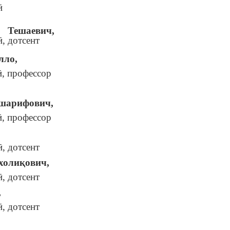
ӣ
Тешаевич,
, дотсент
лло,
, профессор
шарифович,
, профессор
, дотсент
холиқович,
, дотсент
,
, дотсент