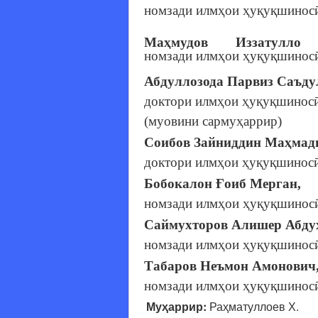
номзади илмҳои ҳуқуқшинос
Маҳмудов Иззатулло 
номзади илмҳои ҳуқуқшиносӣ
Абдуллозода Парвиз Саъду
доктори илмҳои ҳуқуқшиносӣ
(муовини сармуҳаррир)
Соибов Зайниддин Маҳмад
доктори илмҳои ҳуқуқшиносӣ
Бобокалон Ғоиб Мерган,
номзади илмҳои ҳуқуқшиносӣ
Саймухторов Алишер Абду
номзади илмҳои ҳуқуқшиносӣ
Табаров Неъмон Амонович
номзади илмҳои ҳуқуқшиносӣ
Муҳаррир:
Раҳматуллоев Х.