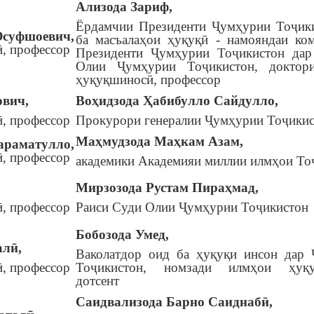
Ализода Зариф,
Ёрдамчии Президенти Ҷумҳурии Тоҷик
фшоевич,
ба масъалаҳои ҳуқуқӣ - намояндаи ко
, профессор
Президенти Ҷумҳурии Тоҷикистон дар
Олии Ҷумҳурии Тоҷикистон, доктор
ҳуқуқшиносӣ, профессор
вич,
Воҳидзода Ҳабибулло Сайдулло,
, профессор
Прокурори генералии Ҷумҳурии Тоҷики
Маҳмудзода Маҳкам Азам,
раматулло,
, профессор
академики Академияи миллии илмҳои То
Мирзозода Рустам Пираҳмад,
, профессор
Раиси Суди Олии Ҷумҳурии Тоҷикистон
Бобозода Умед,
алӣ,
Ваколатдор оид ба ҳуқуқи инсон дар
, профессор
Тоҷикистон, номзади илмҳои ҳуқу
дотсент
Саидвализода Барно Саиднабӣ,