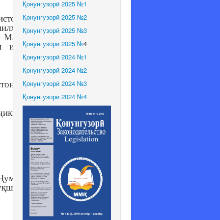
Қонунгузорӣ 2025 №1
Қонунгузорӣ 2025 №2
истон оид
милҳуқуқи
Қонунгузорӣ 2025 №3
 Маҷлиси
Қонунгузорӣ 2025 №
4
и илмҳои
Қонунгузорӣ 2024 №1
Қонунгузорӣ 2024 №2
Қонунгузорӣ 2024 №3
стон
Қонунгузорӣ 2024 №4
ҷикистон
 Ҷумҳурии
қшиносӣ,