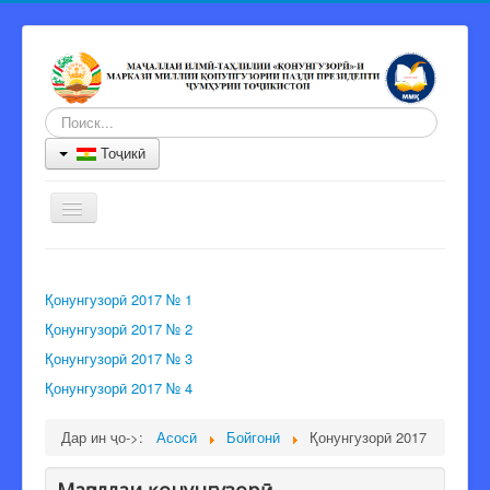
Искать...
Тоҷикӣ
Toggle
Navigation
Асосӣ
Қонунгузорӣ 2017 № 1
Маҷалла
Қонунгузорӣ 2017 № 2
Маълумот барои муаллифон
Қонунгузорӣ 2017 № 3
Тартиби тақриздиҳӣ
Қонунгузорӣ 2017 № 4
Бойгонӣ
Дар ин ҷо->:
Асосӣ
Бойгонӣ
Қонунгузорӣ 2017
Иртибот
Сармуҳаррир
Маҷаллаи қонунгузорӣ