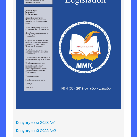
Қонунгузорӣ 2023 №1
Қонунгузорӣ 2023 №2