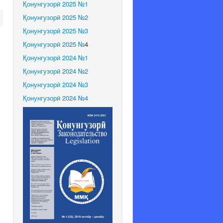
Қонунгузорӣ 2025 №1
Қонунгузорӣ 2025 №2
Қонунгузорӣ 2025 №3
Қонунгузорӣ 2025 №
4
Қонунгузорӣ 2024 №1
Қонунгузорӣ 2024 №2
Қонунгузорӣ 2024 №3
Қонунгузорӣ 2024 №4