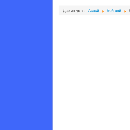
Дар ин ҷо->:
Асосӣ
Бойгонӣ