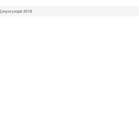
Қонунгузорӣ 2018