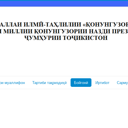
ои муаллифон
Тартиби тақриздиҳӣ
Бойгонӣ
Иртибот
Сарму